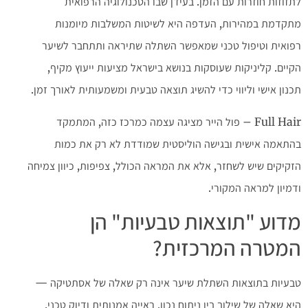
לתזוזות חוזרות עם הזמן. בעידן שבו הטכנולוגיה הרפואית
מתקדמת במהירות, העדפה היא לשיטות המשלבות מיומנות
רפואית וטיפול טכני שמאפשר השתלה שתיראה ותתחבר לשיער
הקיים. קליניקות שעוסקות בנושא בישראל מציעות ייעוץ מקיף,
תכנון אישי וליווי כדי להשיג תוצאה טבעית ומשמעותית לאורך זמן.
Full Hair – פול הייר מציגה עצמה כמרכז כזה, המתמקד
בהתאמה אישית ובגישה הוליסטית שמודדת לא רק את כמות
הזקיקים שיש לשחזר, אלא את המראה הכולל, צפיפות, כיוון צמיחה
ודמיון למראה המקורי.
מדוע "תוצאות טבעיות" הן
המטרה המרכזית?
טבעיות בתוצאות השתלת שיער אינה רק שאלה של אסתטיקה —
היא שאלה של שילוב בין ניתוח נכון, ראייה אמנותית ודיוק טכני.