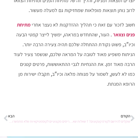
יוצרים תוצאות זמניות, והליך זה של מתיחת הפנים ומתיחת הצוואר
לרוב נותן תוצאות מופלאות שמחזיקות גם למעלה מעשור.
חשוב לזכור עם זאת כי תהליך ההזדקנות לא נעצר אחרי
מתיחת
פנים וצוואר
. העור, שהתחדש במראהו, ימשיך לייצר קמטי הבעה
וכיו"ב, פשוט נקודת ההתחלה שלכם תהיה צעירה הרבה יותר.
הניתוח משפיע מאוד לטובה על המראה שלכם, שנשמר צעיר לעוד
הרבה מאוד זמן. את ההנחיות לגבי ההתאוששות, פרטים קטנים
כמו לא לעשן, לשמור על מנוחה מלאה וכיו"ב, תקבלו ישירות מן
הרופא המנתח.
הקודם
הבא
שוקלים להירשם לקורס קעקועים? 7 שאלות שאתם חייבים לשאול את עצמכם
ריסים מקצועיים לקוסמטיקאיות שלא מתפשרות על איכות