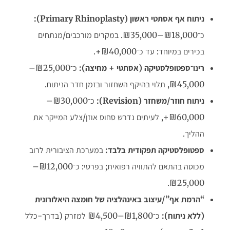
ניתוח אף אסתטי ראשון
(Primary Rhinoplasty):
כ־₪18,000–₪35,000. במקרים מורכבים/מנתחים
בכירים במיוחד: עד כ־₪40,000+.
רינו־ספטופלסטיקה (אסתטי + מחיצה)
:
כ־₪25,000–
₪45,000, תלוי בהיקף השחזור ובזמן חדר הניתוח.
ניתוח חוזר/משחזר
(Revision):
כ־₪30,000–
₪60,000+, לעיתים נדרש סחוס אוזן/צלע המייקר את
ההליך.
ספטופלסטיקה תפקודית בלבד
:
במערכת הציבורית לרוב
מכוסה בהתאם להתוויה רפואית; בפרטי: כ־₪12,000–
₪25,000.
“הרמת אף”/עיצוב באינהלציה של חומצה היאלורונית
(ללא ניתוח)
:
כ־₪1,800–₪4,500 למזרק (בדרך-כלל