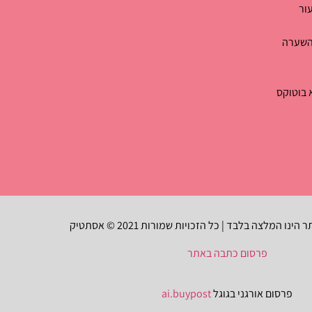
ור
 השערה
בוטוקס
ו המלצה בלבד | כל הזכויות שמורות 2021 © אסתטיק
פרסום כתבה באתר
פרסום אורגני בגוגל
ai.buypost