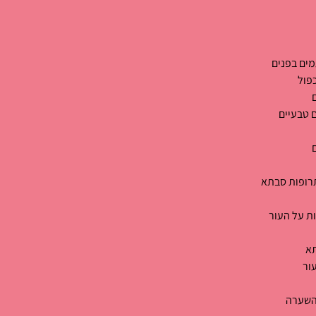
ים בפנים
פול
 טבעיים
רופות סבתא
ות על העור
תא
ור
 השערה