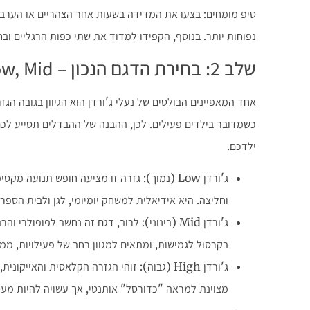
טיפ מומחים: בצעו את המדידה בשעות אחר הצהריים או הערב. 
נפוחות יותר. בנוסף, הקפידו למדוד את שתי כפות הרגליים ובח
שלב 2: בחירת הדגם הנכון – Low, Mid או High?
אחד המאפיינים הבולטים של נעלי ג'ורדן הוא הגיוון בגובה הגזר
כשמדובר בילדים פעילים. לכן, ההבנה של ההבדלים תסייע לכ
ילדכם.
ג'ורדן Low (נמוך): גזרה זו מציעה חופש תנועה
וחליצה. היא אידיאלית למשחק יומיומי, לגן ולבית הספ
ג'ורדן Mid (בינוני): לרוב, דגם זה נחשב לפופולר
בקרסול לגמישות, ומתאים למגוון רחב של פעילויות, ממ
ג'ורדן High (גבוה): זוהי הגזרה הקלאסית והא
מצוינת למראה "כדורסל" אותנטי, אך עשויה להיות מעט