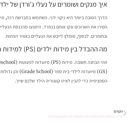
איך מנקים ושומרים על נעלי ג'ורדן של ילד
הדרך הטובה ביותר היא ניקוי ידני. השתמשו במברשת רכה, מים
הסירו את השרוכים ונקו אותם בנפרד. הימנעו מהכנסת הנעליי
ובחומרים. לבסוף, מומלץ לייבש את הנעליים באוויר הפתוח.
מה ההבדל בין מידות ילדים (PS) למידות נוער (GS)?
(GS) מיועדות לילדי בי
הספציפית כדי להבין לאיזו קטגוריה הילד שלכם שייך.
הקודם
עלייה בביקוש, עלייה בסיכון: הצד המשפטי של עולם האסתטיקה