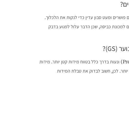
ים?
 פושרים ומעט סבון עדין כדי לנקות את הלכלוך.
ם למכונת כביסה, שכן הדבר עלול לפגוע בדבק
זוהי הבחנה חשובה. מידות (PS) מיועדות לפעוטות (Preschool) ונעות בדרך כלל בטווח מידות קטן יותר. מידות
ת ספר (Grade School) והן גדולות יותר. לכן, חשוב לבדוק את טבלת המידות