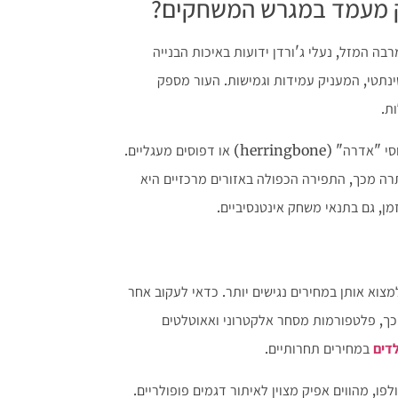
בה המזל, נעלי ג'ורדן ידועות באיכות הבנייה
ינתטי, המעניק עמידות וגמישות. העור מספק
ת.
בנוסף, שימו לב לסוליית הגומי. סוליות ג'ורדן מעוצבות עם דפוסי "אדרה" (herringbone) או דפוסים מעגליים.
רה מכך, התפירה הכפולה באזורים מרכזיים היא
ן, גם בתנאי משחק אינטנסיביים.
למצוא אותן במחירים נגישים יותר. כדאי לעקוב אחר
כך, פלטפורמות מסחר אלקטרוני ואאוטלטים
לדים
במחירים תחרותיים.
פו, מהווים אפיק מצוין לאיתור דגמים פופולריים.